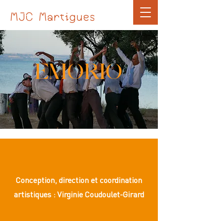
MJC Martigues
EMORIO
Conception, direction et coordination
artistiques : Virginie Coudoulet-Girard