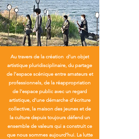
Au travers de la création d’un objet
artistique pluridisciplinaire, du partage
de l’espace scénique entre amateurs et
professionnels, de la réappropriation
de l’espace public avec un regard
artistique, d’une démarche d’écriture
collective, la maison des jeunes et de
la culture depuis toujours défend un
ensemble de valeurs qui a construit ce
que nous sommes aujourd’hui. La lutte