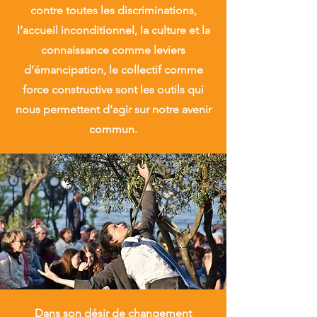
contre toutes les discriminations,
l’accueil inconditionnel, la culture et la
connaissance comme leviers
d’émancipation, le collectif comme
force constructive sont les outils qui
nous permettent d’agir sur notre avenir
commun.
Dans son désir de changement