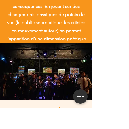
conséquences. En jouant sur des
changements physiques de points de
vue (le public sera statique, les artistes
en mouvement autour) on permet
l’apparition d’une dimension poétique
susceptible d’apporter la légèreté
nécessaire à la reconstruction du
collectif.
Les concerts
Pour accompagner ce spectacle, une
série de concerts est organisée avec