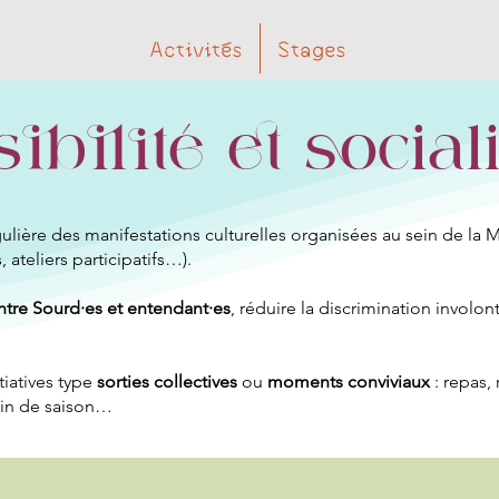
Activités
Stages
ibilité et social
ulière des manifestations culturelles organisées au sein de la 
 ateliers participatifs…).
ntre Sourd·es et entendant·es
, réduire la discrimination involo
tiatives type
sorties collectives
ou
moments conviviaux
: repas,
fin de saison…