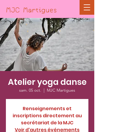
MJC Martigues
Atelier yoga danse
sam. 05 oct.
  |  
MJC Martigues
Renseignements et
inscriptions directement au
secrétariat de la MJC
Voir d'autres événements