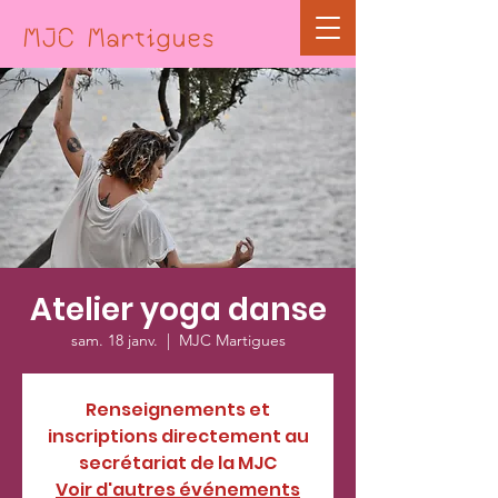
MJC Martigues
Atelier yoga danse
sam. 18 janv.
  |  
MJC Martigues
Renseignements et
inscriptions directement au
secrétariat de la MJC
Voir d'autres événements