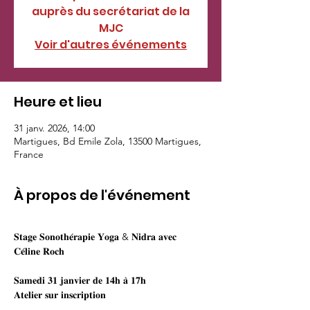
auprès du secrétariat de la
MJC
Voir d'autres événements
Heure et lieu
31 janv. 2026, 14:00
Martigues, Bd Emile Zola, 13500 Martigues,
France
À propos de l'événement
𝐒𝐭𝐚𝐠𝐞 𝐒𝐨𝐧𝐨𝐭𝐡𝐞́𝐫𝐚𝐩𝐢𝐞 𝐘𝐨𝐠𝐚 & 𝐍𝐢𝐝𝐫𝐚 𝐚𝐯𝐞𝐜 
𝐂𝐞́𝐥𝐢𝐧𝐞 𝐑𝐨𝐜𝐡
𝐒𝐚𝐦𝐞𝐝𝐢 𝟑𝟏 𝐣𝐚𝐧𝐯𝐢𝐞𝐫 𝐝𝐞 𝟏𝟒𝐡 𝐚̀ 𝟏𝟕𝐡
𝐀𝐭𝐞𝐥𝐢𝐞𝐫 𝐬𝐮𝐫 𝐢𝐧𝐬𝐜𝐫𝐢𝐩𝐭𝐢𝐨𝐧