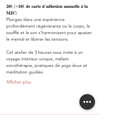
𝟐𝟎€ (+𝟏𝟎€ 𝐝𝐞 𝐜𝐚𝐫𝐭𝐞 𝐝'𝐚𝐝𝐡𝐞́𝐬𝐢𝐨𝐧 𝐚𝐧𝐧𝐮𝐞𝐥𝐥𝐞 𝐚̀ 𝐥𝐚 
𝐌𝐉𝐂)
Plongez dans une expérience 
profondément régénérante où le corps, le 
souffle et le son s’harmonisent pour apaiser 
le mental et libérer les tensions.
Cet atelier de 3 heures vous invite à un 
voyage intérieur unique, mêlant 
sonothérapie, pratiques de yoga doux et 
méditation guidée.
Afficher plus
04 42 07 05 36
secretariat@mjc-martigues.com