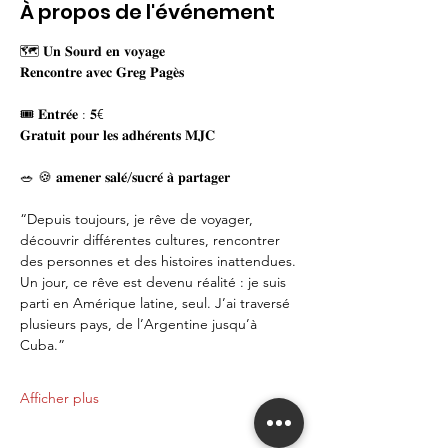
À propos de l'événement
🗺️ 𝐔𝐧 𝐒𝐨𝐮𝐫𝐝 𝐞𝐧 𝐯𝐨𝐲𝐚𝐠𝐞
𝐑𝐞𝐧𝐜𝐨𝐧𝐭𝐫𝐞 𝐚𝐯𝐞𝐜 𝐆𝐫𝐞𝐠 𝐏𝐚𝐠𝐞̀𝐬 
🎟️ 𝐄𝐧𝐭𝐫𝐞́𝐞 : 𝟓€
𝐆𝐫𝐚𝐭𝐮𝐢𝐭 𝐩𝐨𝐮𝐫 𝐥𝐞𝐬 𝐚𝐝𝐡𝐞́𝐫𝐞𝐧𝐭𝐬 𝐌𝐉𝐂 
🥗 🍪 𝐚𝐦𝐞𝐧𝐞𝐫 𝐬𝐚𝐥𝐞́/𝐬𝐮𝐜𝐫𝐞́ 𝐚̀ 𝐩𝐚𝐫𝐭𝐚𝐠𝐞𝐫
“Depuis toujours, je rêve de voyager, 
découvrir différentes cultures, rencontrer 
des personnes et des histoires inattendues. 
Un jour, ce rêve est devenu réalité : je suis 
parti en Amérique latine, seul. J’ai traversé 
plusieurs pays, de l’Argentine jusqu’à 
Cuba.”
Afficher plus