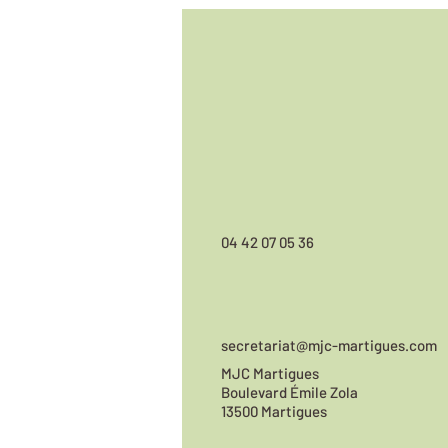
04 42 07 05 36
secretariat@mjc-martigues.com
MJC Martigues
Boulevard Émile Zola
13500 Martigues